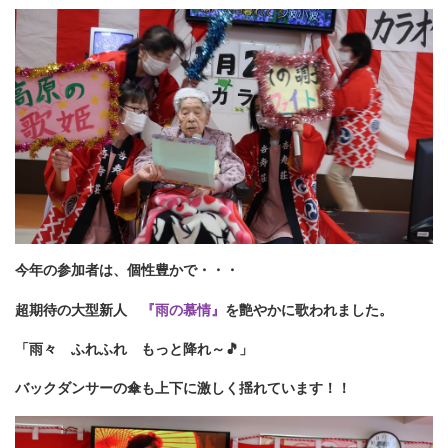
今年の参加者は、個性豊かで・・・
超期待の大型新人
『雨の慕情』
を艶やかに歌われました。
「雨々 ふれふれ もっと降れ～🎵」
バックダンサーの傘も上下に激しく揺れています！！