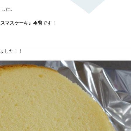
ました。
スマスケーキ』🎄🎅
です！
ました！！