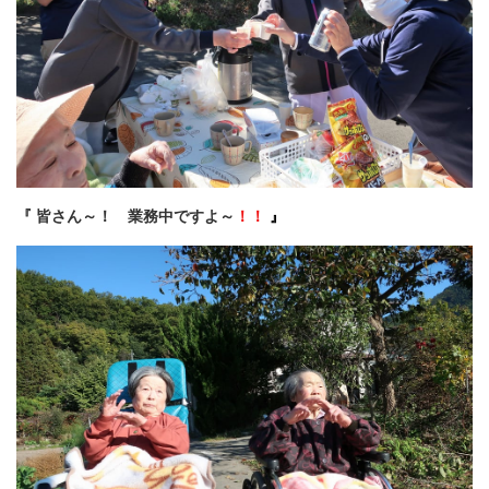
『 皆さん～！ 業務中ですよ～
！！
』