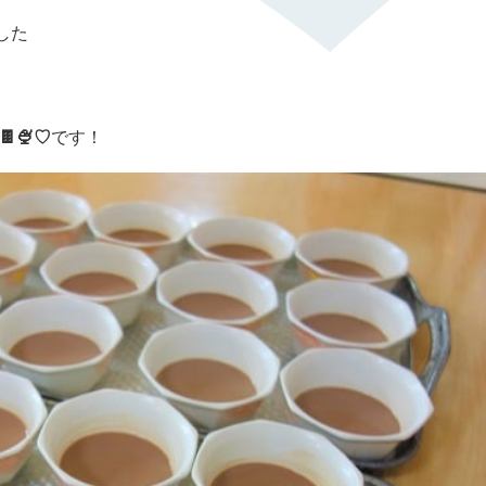
した
🍨♡
です！