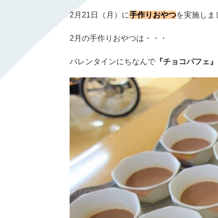
2
月
21
日（月）に
手作りおやつ
を実施しま
2
月の手作りおやつは・・・
バレンタインにちなんで
『チョコパフェ』