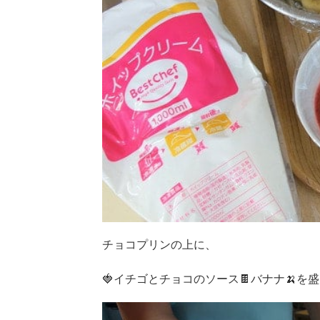
チョコプリンの上に、
🍓イチゴとチョコのソース🍫バナナ🍌を