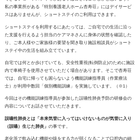
私の事業所がある『特別養護老人ホーム杏寿荘』にはデイサービ
スはありませんが、ショートステイのご利用はできます。
ショートステイを利用するにあたっては、ご自宅での生活に沿っ
た支援を行えるよう担当のケアマネさんに身体の状態を確認した
り、ご本人様やご家族様の要望を聞き取り施設相談員がショート
ステイ中の生活を組み立てています。
自宅では何とか歩けていても、安全性重視(転倒防止)のために施設
内で車椅子を使用させていただく場合があります。そこで杏寿荘
では、自宅に帰っても困らないよう機能訓練指導員（作業療法
士）が利用中数回「個別機能訓練」を実施しています。（※1）
今回はその機能訓練指導員が参加した誤嚥性肺炎予防の研修会の
内容についてお話させていただきます。
誤嚥性肺炎とは「本来気管に入ってはいけないものが気管に入り
（誤嚥）生じた肺炎」
の事です。
老化等で飲み込む機能や咳をする力が弱くなることで口腔内の細