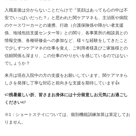
入職直後は分からないことだらけで『笑顔はあっても心の中は不
安でいっぱいだった？』と思われた関ケアマネも、主治医や病院
のケースワーカーとの連携、行政（介護保険係や障がい者支援
係、地域包括支援センター等）との関り、各事業所の相談員との
情報交換、各種研修会への参加など、様々な経験をしてきたこと
で少しずつケアマネの仕事を覚え、ご利用者様及びご家族様との
信頼関係も深まり、この仕事のやりがいを感じているのではない
でしょうか？
来月は現在入院中の方の支援をお願いしています。関ケアマネら
しさを発揮し丁寧な対応と前向きな支援を期待しています👍
🍉
残暑厳しい折、皆さまお身体には十分留意しお元気にお過ごし
ください
🍉
※1：ショートステイについては、個別機能訓練加算は算定してお
りません。