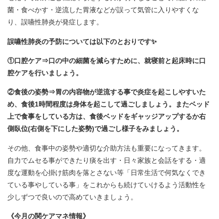
菌・食べかす・逆流した胃液などが誤って気管に入りやすくな
り、誤嚥性肺炎が発症します。
誤嚥性肺炎の予防については以下のとおりです✨
①口腔ケア⇒口の中の細菌を減らすために、就寝前と起床時に口
腔ケアを行いましょう。
②食後の姿勢⇒胃の内容物が逆流する事で炎症を起こしやすいた
め、食後1時間程度は身体を起こして過ごしましょう。またベッド
上で食事をしている方は、食後ベッドをギャッジアップするか右
側臥位(右側を下にした姿勢)で過ごし様子をみましょう。
その他、食事中の姿勢や適切な介助方法も重要になってきます。
自力でムセる事ができたり痰を出す・日々家族と会話をする・適
度な運動を心掛け筋肉を落とさない等「日常生活で何気なくでき
ている事やしている事」をこれからも続けていけるよう活動性を
少しずつで良いので高めていきましょう。
《今月の関ケアマネ情報》